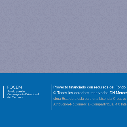
Proyecto financiado con recursos del Fondo 
© Todos los derechos reservados DH Merco
cbna
Esta obra está bajo una Licencia Creati
Atribución-NoComercial-CompartirIgual 4.0 Inte