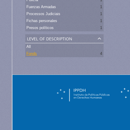
Fuerzas Armadas
1
Processos Judiciais
1
Fichas personales
1
Presos políticos
1
level of description
All
Fonds
4