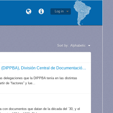
Log in
Sort by:
Alphabetic
Dirección de Inteligencia de la Policía de la Provincia de Buenos Aires (DIPPBA), División Central de Documentación, Registro y Archivo
las delegaciones que la DIPPBA tenía en las distintas
ir de “factores” y lue...
ta con documentos que datan de la década del ´30, y el