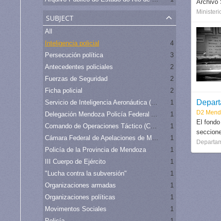
Archivo 
Ministeri
subject
All
Inteligencia policial
4
Persecución política
3
Antecedentes policiales
2
Fuerzas de Seguridad
2
Ficha policial
2
Depart
Servicio de Inteligencia Aeronáutica (SIA)
1
D2 Mend
Delegación Mendoza Policía Federal Argentina
1
El fondo
Comando de Operaciones Táctico (COT)
1
secciones
Cámara Federal de Apelaciones de Mendoza
1
Departam
Policía de la Provincia de Mendoza
1
III Cuerpo de Ejército
1
"Lucha contra la subversión"
1
Organizaciones armadas
1
Organizaciones políticas
1
Movimentos Sociales
1
Policía
1