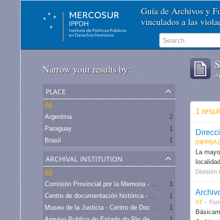
Guía de Archivos y 
vinculados a las viol
S
Narrow your results by:
Ar
place
All
1 resul
Argentina
2
Paraguay
1
Brasil
1
DIPPBA
La mayor
archival institution
localida
All
División
Comisión Provincial por la Memoria - Buenos Aires
1
Archivo
Centro de documentación histórica - Universidad de Cuyo
1
AT
Fon
Museo de la Justicia - Centro de Documentación y Archivo para la Defensa de los Derechos Humanos
1
Básicame
Arquivo Publico do Estado do Rio de Janeiro -
1