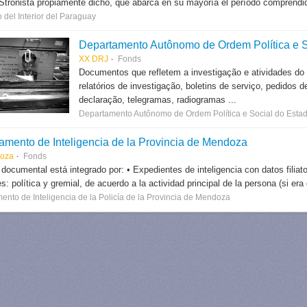
Stronista propiamente dicho, que abarca en su mayoría el período comprendido
o del Interior del Paraguay
Departamento Autônomo de Ordem Política e S
XX DRJ
Fonds
Documentos que refletem a investigação e atividades do
relatórios de investigação, boletins de serviço, pedidos d
declaração, telegramas, radiogramas ...
Departamento Autônomo de Ordem Política e Social do Estad
amento de Inteligencia de la Provincia de Mendoza
oza
Fonds
 documental está integrado por: • Expedientes de inteligencia con datos filiator
: política y gremial, de acuerdo a la actividad principal de la persona (si era d
ento de Inteligencia de la Policía de la Provincia de Mendoza