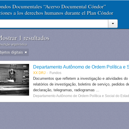
Fondos Documentales “Acervo Documental Cóndor”
aciones a los derechos humanos durante el Plan Cóndor
ostrar 1 resultados
scrição arquivística
jetos digitais
Departamento Autônomo de Ordem Política e S
XX DRJ
Fundos
Documentos que refletem a investigação e atividades do
relatórios de investigação, boletins de serviço, pedidos d
declaração, telegramas, radiogramas ...
Departamento Autônomo de Ordem Política e Social do Estad