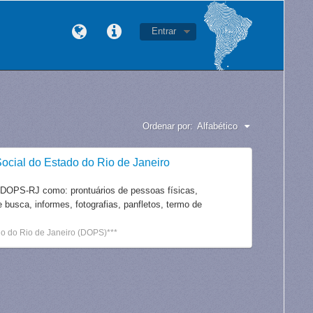
Entrar
Ordenar por:
Alfabético
ocial do Estado do Rio de Janeiro
 DOPS-RJ como: prontuários de pessoas físicas,
e busca, informes, fotografias, panfletos, termo de
o do Rio de Janeiro (DOPS)***