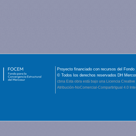
Proyecto financiado con recursos del Fondo 
© Todos los derechos reservados DH Merco
cbna
Esta obra está bajo una Licencia Creati
Atribución-NoComercial-CompartirIgual 4.0 Inte