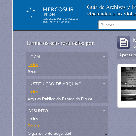
Guía de Archivos y 
vinculados a las viol
M
Limite os seus resultados por:
De
local
Apenas ob
Todos
Brasil
1
instituição de arquivo
Todos
Arquivo Publico do Estado do Rio de Janeiro -
1
assunto
Todos
Policía
1
Organismo de Seguridad
1