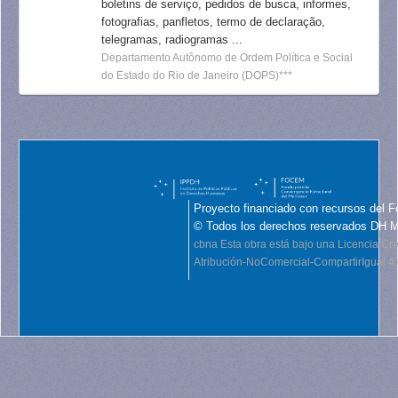
boletins de serviço, pedidos de busca, informes,
fotografias, panfletos, termo de declaração,
telegramas, radiogramas ...
Departamento Autônomo de Ordem Política e Social
do Estado do Rio de Janeiro (DOPS)***
Proyecto financiado con recursos del F
© Todos los derechos reservados DH 
cbna
Esta obra está bajo una Licencia C
Atribución-NoComercial-CompartirIgual 4.0