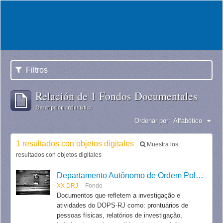
Filtros
Relación de 1 Fondos Documentales
Descripción archivística
Ordenar por:
Alfabético
1 resultados con objetos digitales
Muestra los
resultados con objetos digitales
Departamento Autônomo de Ordem Política e Social do Estado do Rio de Janeiro
XX DRJ
Fondo
Documentos que refletem a investigação e
atividades do DOPS-RJ como: prontuários de
pessoas físicas, relatórios de investigação,