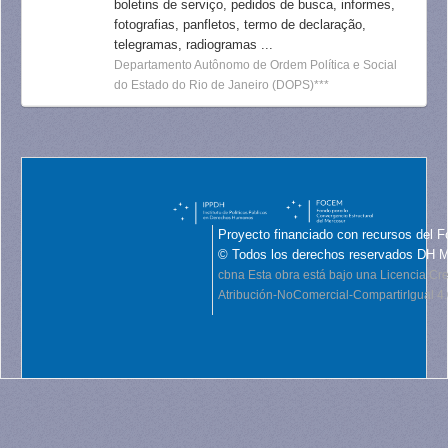
boletins de serviço, pedidos de busca, informes,
fotografias, panfletos, termo de declaração,
telegramas, radiogramas ...
Departamento Autônomo de Ordem Política e Social
do Estado do Rio de Janeiro (DOPS)***
Proyecto financiado con recursos del F
© Todos los derechos reservados DH 
cbna
Esta obra está bajo una Licencia C
Atribución-NoComercial-CompartirIgual 4.0