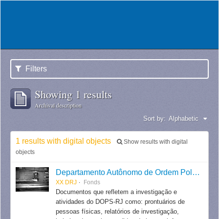
Filters
Showing 1 results
Archival description
Sort by:
Alphabetic
1 results with digital objects
Show results with digital
objects
Departamento Autônomo de Ordem Política e Social do Estado do Rio de Janeiro
XX DRJ
Fonds
Documentos que refletem a investigação e
atividades do DOPS-RJ como: prontuários de
pessoas físicas, relatórios de investigação,