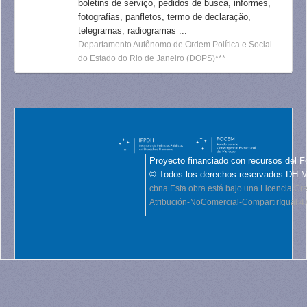
boletins de serviço, pedidos de busca, informes,
fotografias, panfletos, termo de declaração,
telegramas, radiogramas ...
Departamento Autônomo de Ordem Política e Social
do Estado do Rio de Janeiro (DOPS)***
Proyecto financiado con recursos del F
© Todos los derechos reservados DH 
cbna
Esta obra está bajo una Licencia C
Atribución-NoComercial-CompartirIgual 4.0