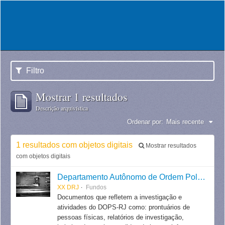
Filtro
Mostrar 1 resultados
Descrição arquivística
Ordenar por:
Mais recente
1 resultados com objetos digitais
Mostrar resultados
com objetos digitais
Departamento Autônomo de Ordem Política e Social do Estado do Rio de Janeiro
XX DRJ
Fundos
Documentos que refletem a investigação e
atividades do DOPS-RJ como: prontuários de
pessoas físicas, relatórios de investigação,