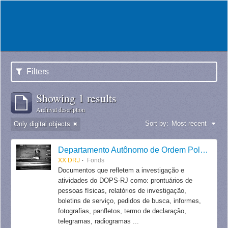
Filters
Showing 1 results
Archival description
Sort by:
Most recent
Only digital objects
Departamento Autônomo de Ordem Política e Social do Estado do Rio de Janeiro
XX DRJ
Fonds
Documentos que refletem a investigação e
atividades do DOPS-RJ como: prontuários de
pessoas físicas, relatórios de investigação,
boletins de serviço, pedidos de busca, informes,
fotografias, panfletos, termo de declaração,
telegramas, radiogramas ...