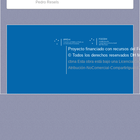
Pedro Resels
Proyecto financiado con recursos del F
© Todos los derechos reservados DH 
cbna
Esta obra está bajo una Licencia C
Atribución-NoComercial-CompartirIgual 4.0