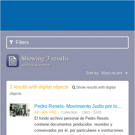
Filters
Showing 3 results
Archival description
Sort by:
Most recent
1 results with digital objects
Show results with digital
objects
Pedro Resels- Movimiento Judío por los Derechos Humanos
AR- MA- PRE
Collection
1983 - 2005
El fondo archivo personal de Pedro Resels
contiene documentos producidos, reunidos y
conservados por él, por particulares e instituciones