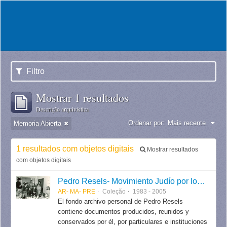
Filtro
Mostrar 1 resultados
Descrição arquivística
Ordenar por:
Mais recente
Memoria Abierta
1 resultados com objetos digitais
Mostrar resultados
com objetos digitais
Pedro Resels- Movimiento Judío por los Derechos Humanos
AR- MA- PRE
Coleção
1983 - 2005
El fondo archivo personal de Pedro Resels
contiene documentos producidos, reunidos y
conservados por él, por particulares e instituciones