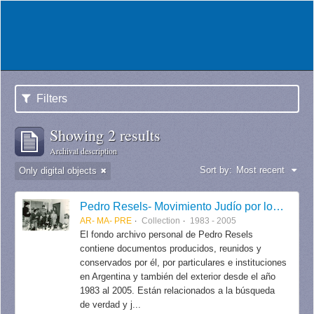
Filters
Showing 2 results
Archival description
Sort by:
Most recent
Only digital objects
Pedro Resels- Movimiento Judío por los Derechos Humanos
AR- MA- PRE
Collection
1983 - 2005
El fondo archivo personal de Pedro Resels
contiene documentos producidos, reunidos y
conservados por él, por particulares e instituciones
en Argentina y también del exterior desde el año
1983 al 2005. Están relacionados a la búsqueda
de verdad y j...