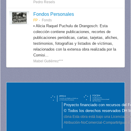
Pedro Resels
Fondos Personales
FP
Fonds
• Alicia Raquel Puchulu de Drangosch: Esta
colección contiene publicaciones, recortes de
publicaciones periódicas, cartas, tarjetas, afiches,
testimonios, fotografías y listados de víctimas,
relacionados con la extensa obra realizada por la
Comisi...
Mabel Gutiérrez***
Proyecto financiado con recursos del F
© Todos los derechos reservados DH 
cbna
Esta obra está bajo una Licencia C
Atribución-NoComercial-CompartirIgual 4.0