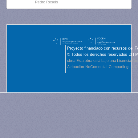
Pedro Resels
Proyecto financiado con recursos del F
© Todos los derechos reservados DH 
cbna
Esta obra está bajo una Licencia C
Atribución-NoComercial-CompartirIgual 4.0