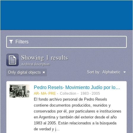
Filters
Showing 1 results
Archival description
Sort by:
Alphabetic
Only digital objects
Pedro Resels- Movimiento Judío por los Derechos Humanos
AR- MA- PRE
Collection
1983 - 2005
El fondo archivo personal de Pedro Resels
contiene documentos producidos, reunidos y
conservados por él, por particulares e instituciones
en Argentina y también del exterior desde el año
1983 al 2005. Están relacionados a la búsqueda
de verdad y j...