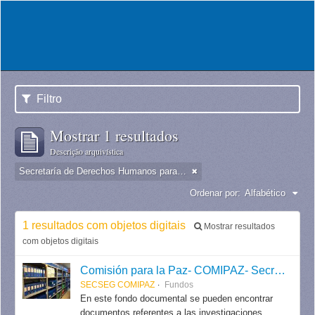
Filtro
Mostrar 1 resultados
Descrição arquivística
Secretaría de Derechos Humanos para el Pasado Reciente
Ordenar por:
Alfabético
1 resultados com objetos digitais
Mostrar resultados
com objetos digitais
Comisión para la Paz- COMIPAZ- Secretaría de Seguimiento / Secretaría de Derechos Humanos para el Pasado Reciente.
SECSEG COMIPAZ
Fundos
En este fondo documental se pueden encontrar
documentos referentes a las investigaciones