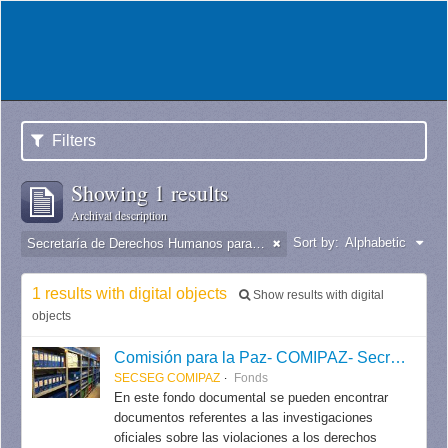
Filters
Showing 1 results
Archival description
Sort by:
Alphabetic
Secretaría de Derechos Humanos para el Pasado Reciente
1 results with digital objects
Show results with digital
objects
Comisión para la Paz- COMIPAZ- Secretaría de Seguimiento / Secretaría de Derechos Humanos para el Pasado Reciente.
SECSEG COMIPAZ
Fonds
En este fondo documental se pueden encontrar
documentos referentes a las investigaciones
oficiales sobre las violaciones a los derechos