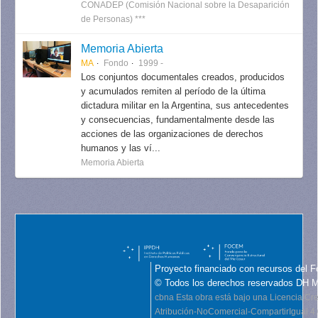
CONADEP (Comisión Nacional sobre la Desaparición
de Personas) ***
Memoria Abierta
MA
Fondo
1999 -
Los conjuntos documentales creados, producidos
y acumulados remiten al período de la última
dictadura militar en la Argentina, sus antecedentes
y consecuencias, fundamentalmente desde las
acciones de las organizaciones de derechos
humanos y las ví...
Memoria Abierta
Proyecto financiado con recursos del F
© Todos los derechos reservados DH 
cbna
Esta obra está bajo una Licencia C
Atribución-NoComercial-CompartirIgual 4.0