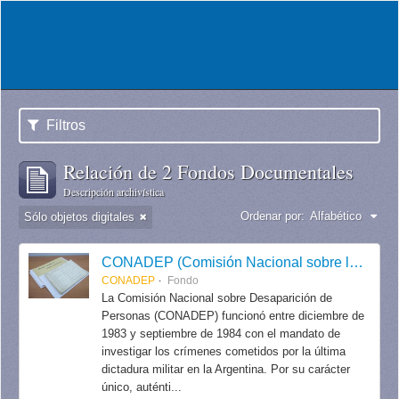
Filtros
Relación de 2 Fondos Documentales
Descripción archivística
Ordenar por:
Alfabético
Sólo objetos digitales
CONADEP (Comisión Nacional sobre la Desaparición de Personas)
CONADEP
Fondo
La Comisión Nacional sobre Desaparición de
Personas (CONADEP) funcionó entre diciembre de
1983 y septiembre de 1984 con el mandato de
investigar los crímenes cometidos por la última
dictadura militar en la Argentina. Por su carácter
único, auténti...