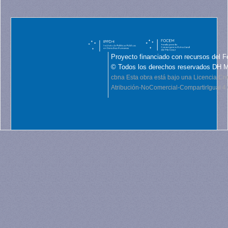
Proyecto financiado con recursos del F
© Todos los derechos reservados DH 
cbna
Esta obra está bajo una Licencia C
Atribución-NoComercial-CompartirIgual 4.0