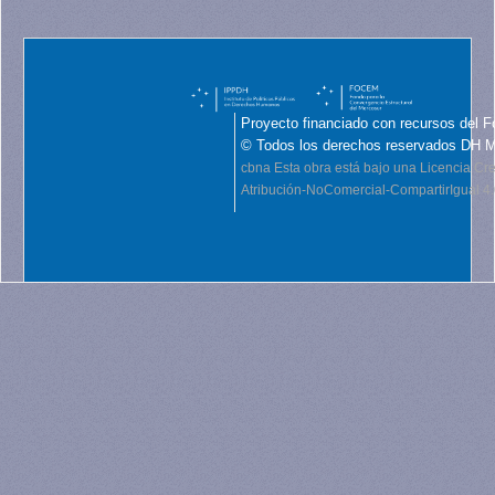
Proyecto financiado con recursos del F
© Todos los derechos reservados DH 
cbna
Esta obra está bajo una Licencia C
Atribución-NoComercial-CompartirIgual 4.0