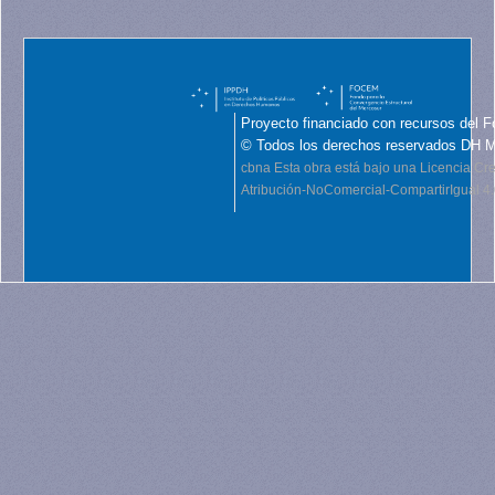
Proyecto financiado con recursos del F
© Todos los derechos reservados DH 
cbna
Esta obra está bajo una Licencia C
Atribución-NoComercial-CompartirIgual 4.0