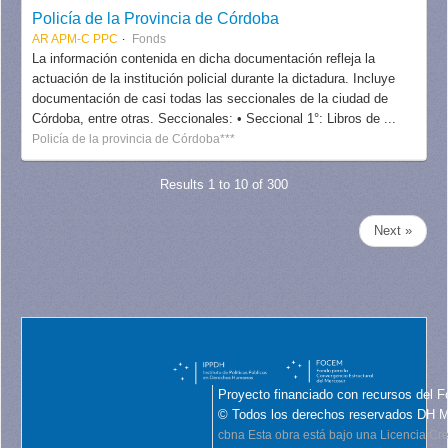
Policía de la Provincia de Córdoba
AR APM-C PPC
Fonds
La información contenida en dicha documentación refleja la
actuación de la institución policial durante la dictadura. Incluye
documentación de casi todas las seccionales de la ciudad de
Córdoba, entre otras. Seccionales: • Seccional 1°: Libros de ...
Policía de la provincia de Córdoba***
Results 1 to 10 of 300
Next »
Proyecto financiado con recursos del F
© Todos los derechos reservados DH 
cbna
Esta obra está bajo una Licencia C