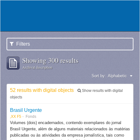
Filters
Showing 300 results
Archival description
Sort by:
Alphabetic
52 results with digital objects
Show results with digital
objects
Brasil Urgente
,XX F5
Fonds
Volumes (dois) encadernados, contendo exemplares do jornal
Brasil Urgente, além de alguns materiais relacionados às matérias
publicadas ou às atividades da empresa jornalística, tais como