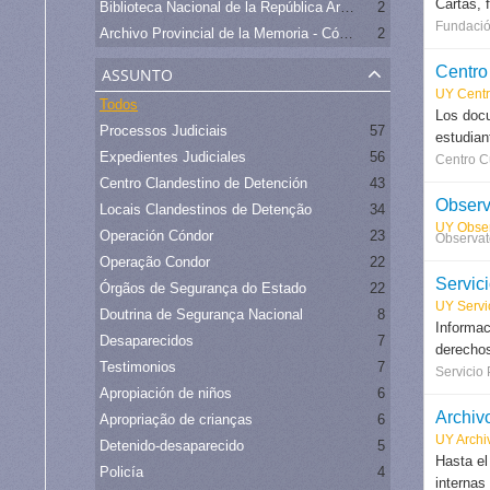
Cartas, 
Biblioteca Nacional de la República Argentina
2
Fundació
Archivo Provincial de la Memoria - Córdoba
2
assunto
Centro
UY Centr
Todos
Los docu
Processos Judiciais
57
estudian
Expedientes Judiciales
56
Centro C
Centro Clandestino de Detención
43
Observ
Locais Clandestinos de Detenção
34
UY Obser
Operación Cóndor
23
Observat
Operação Condor
22
Servici
Órgãos de Segurança do Estado
22
UY Servic
Doutrina de Segurança Nacional
8
Informac
Desaparecidos
7
derechos
Testimonios
7
Servicio 
Apropiación de niños
6
Apropriação de crianças
6
UY Archi
Detenido-desaparecido
5
Hasta el
Policía
4
internas