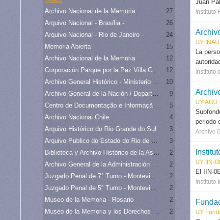
Juan Pab
Archivo Nacional de la Memoria
27
Instituto
Arquivo Nacional - Brasília -
26
Archivo
Arquivo Nacional - Rio de Janeiro -
24
UY INAU
Memoria Abierta
15
La perso
Archivo Nacional de la Memoria
12
autorida
Corporación Parque por la Paz Villa Grimaldi
12
Instituto
Archivo General Histórico - Ministerio de Relaciones Exteriores de Chile
10
Archiv
Archivo General de la Nación / Departamento Archivo Intermedio
9
UY AGU
Centro de Documentação e Informação Científica - CEDIC/PUC
5
Subfondo
Archivo Nacional Chile
4
periodo 
Arquivo Histórico do Rio Grande do Sul
3
Archivo 
Arquivo Publico do Estado do Rio de Janeiro -
3
Institu
Biblioteca y Archivo Histórico de la Asamblea Legislativa Plurinacional
2
UY IIN-
Archivo General de la Administración Nacional - Argentina
2
El IIN-0
Juzgado Penal de 7° Turno - Montevideo
2
Instituto
Juzgado Penal de 5° Turno - Montevideo
2
Museo de la Memoria - Rosario
2
Fundac
Museo de la Memoria y los Derechos Humanos - Chile
2
UY Funda