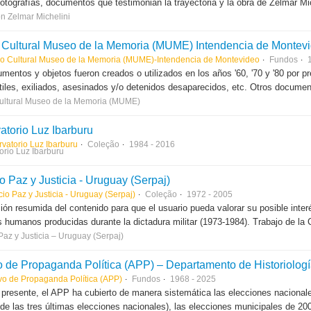
fotografías, documentos que testimonian la trayectoria y la obra de Zelmar Mi
n Zelmar Michelini
 Cultural Museo de la Memoria (MUME) Intendencia de Montev
o Cultural Museo de la Memoria (MUME)-Intendencia de Montevideo
Fundos
mentos y objetos fueron creados o utilizados en los años '60, '70 y '80 por pre
tiles, exiliados, asesinados y/o detenidos desaparecidos, etc. Otros document
ultural Museo de la Memoria (MUME)
atorio Luz Ibarburu
vatorio Luz Ibarburu
Coleção
1984 - 2016
orio Luz Ibarburu
o Paz y Justicia - Uruguay (Serpaj)
io Paz y Justicia - Uruguay (Serpaj)
Coleção
1972 - 2005
ión resumida del contenido para que el usuario pueda valorar su posible inte
 humanos producidas durante la dictadura militar (1973-1984). Trabajo de la 
Paz y Justicia – Uruguay (Serpaj)
vo de Propaganda Política (APP)
Fundos
1968 - 2025
 presente, el APP ha cubierto de manera sistemática las elecciones nacional
 de las tres últimas elecciones nacionales), las elecciones municipales de 200