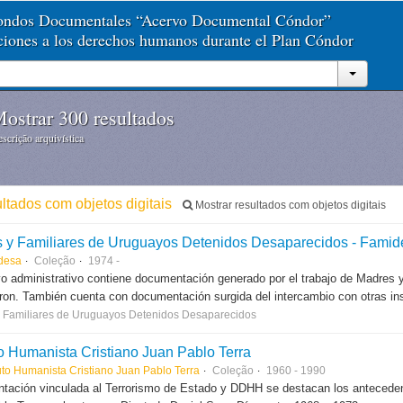
Fondos Documentales “Acervo Documental Cóndor”
aciones a los derechos humanos durante el Plan Cóndor
ostrar 300 resultados
scrição arquivística
ultados com objetos digitais
Mostrar resultados com objetos digitais
 y Familiares de Uruguayos Detenidos Desaparecidos - Famid
desa
Coleção
1974 -
vo administrativo contiene documentación generado por el trabajo de Madres y 
ron. También cuenta con documentación surgida del intercambio con otras ins
 Familiares de Uruguayos Detenidos Desaparecidos
uto Humanista Cristiano Juan Pablo Terra
uto Humanista Cristiano Juan Pablo Terra
Coleção
1960 - 1990
ación vinculada al Terrorismo de Estado y DDHH se destacan los antecedent