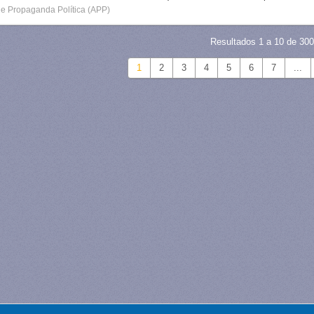
de Propaganda Política (APP)
Resultados 1 a 10 de 300
1
2
3
4
5
6
7
...