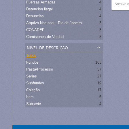
Fuerzas Armadas
4
Archivo 
Detención ilegal
4
Denuncias
4
Arquivo Nacional - Rio de Janeiro
3
CONADEP
3
Comisiones de Verdad
3
nível de descrição
Todos
Fundos
163
Pasta/Processo
57
Séries
27
Subfundos
19
Coleção
17
Item
6
Subsérie
4