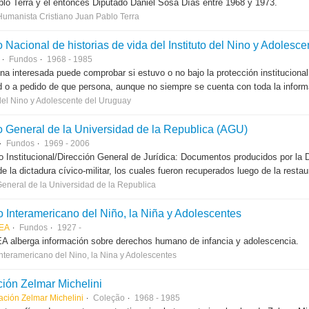
lo Terra y el entonces Diputado Daniel Sosa Días entre 1968 y 1973.
 Humanista Cristiano Juan Pablo Terra
 Nacional de historias de vida del Instituto del Nino y Adolesc
Fundos
1968 - 1985
na interesada puede comprobar si estuvo o no bajo la protección institucional
d o a pedido de que persona, aunque no siempre se cuenta con toda la inform
 del Nino y Adolescente del Uruguay
o General de la Universidad de la Republica (AGU)
Fundos
1969 - 2006
 Institucional/Dirección General de Jurídica: Documentos producidos por la D
de la dictadura cívico-militar, los cuales fueron recuperados luego de la restau
General de la Universidad de la Republica
to Interamericano del Niño, la Niña y Adolescentes
OEA
Fundos
1927 -
EA alberga información sobre derechos humano de infancia y adolescencia.
 Interamericano del Nino, la Nina y Adolescentes
ión Zelmar Michelini
ción Zelmar Michelini
Coleção
1968 - 1985