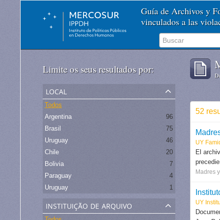
Guía de Archivos y 
vinculados a las viol
M
Limite os seus resultados por:
De
local
Todos
52 res
Argentina
96
Brasil
75
Madres
Uruguay
46
UY Fami
Chile
20
El archi
precedie
Bolivia
7
Madres y
Paraguay
4
Uruguay
1
Instit
instituição de arquivo
UY Instit
Document
Todos