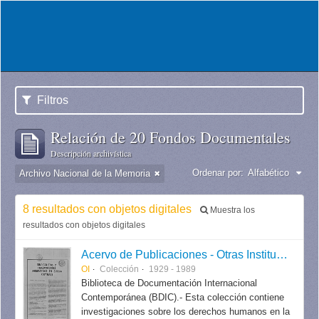
Filtros
Relación de 20 Fondos Documentales
Descripción archivística
Ordenar por:
Alfabético
Archivo Nacional de la Memoria
8 resultados con objetos digitales
Muestra los
resultados con objetos digitales
Acervo de Publicaciones - Otras Instituciones
OI
Colección
1929 - 1989
Biblioteca de Documentación Internacional
Contemporánea (BDIC).- Esta colección contiene
investigaciones sobre los derechos humanos en la