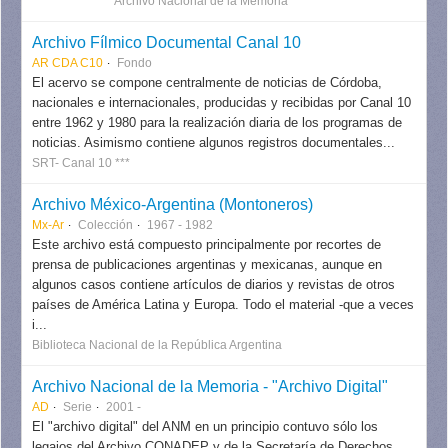
Archivo Nacional de la Memoria ***
Archivo Fílmico Documental Canal 10
AR CDA C10
Fondo
El acervo se compone centralmente de noticias de Córdoba,
nacionales e internacionales, producidas y recibidas por Canal 10
entre 1962 y 1980 para la realización diaria de los programas de
noticias. Asimismo contiene algunos registros documentales...
SRT- Canal 10 ***
Archivo México-Argentina (Montoneros)
Mx-Ar
Colección
1967 - 1982
Este archivo está compuesto principalmente por recortes de
prensa de publicaciones argentinas y mexicanas, aunque en
algunos casos contiene artículos de diarios y revistas de otros
países de América Latina y Europa. Todo el material -que a veces
i...
Biblioteca Nacional de la República Argentina
Archivo Nacional de la Memoria - "Archivo Digital"
AD
Serie
2001 -
El "archivo digital" del ANM en un principio contuvo sólo los
legajos del Archivo CONADEP y de la Secretaría de Derechos