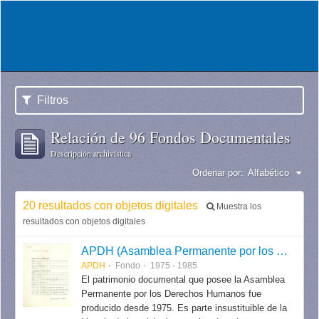
Filtros
Relación de 96 Fondos Documentales
Descripción archivística
Ordenar por:
Alfabético
20 resultados con objetos digitales
Muestra los
resultados con objetos digitales
APDH (Asamblea Permanente por los Derechos Humanos)
APDH
Fondo
1975 - 1985
El patrimonio documental que posee la Asamblea
Permanente por los Derechos Humanos fue
producido desde 1975. Es parte insustituible de la