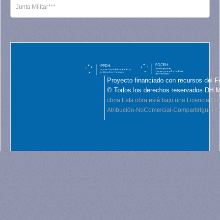
Junta Militar***
Proyecto financiado con recursos del F
© Todos los derechos reservados DH 
cbna
Esta obra está bajo una Licencia C
Atribución-NoComercial-CompartirIgual 4.0