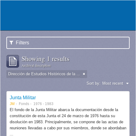
Filters
Showing 1 results
Archival description
Dirección de Estudios Históricos de la Fuerza Aérea
Sort by:
Most recent
Junta Militar
JM
Fonds
1976 - 1983
El fondo de la Junta Militar abarca la documentación desde la
constitución de esta Junta el 24 de marzo de 1976 hasta su
disolución en 1983. Principalmente, se compone de las actas de
reuniones llevadas a cabo por sus miembros, donde se abordaban
...