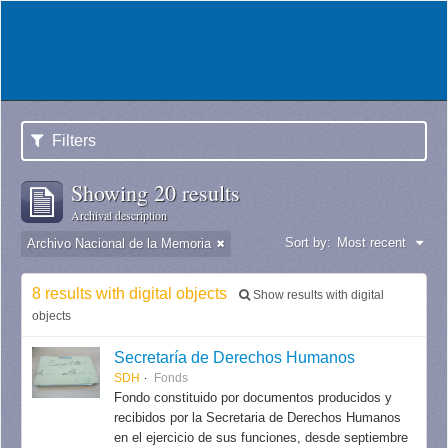
Filters
Showing 20 results
Archival description
Sort by:
Most recent
Archivo Nacional de la Memoria
8 results with digital objects
Show results with digital
objects
Secretaría de Derechos Humanos
SDH
Fonds
Fondo constituido por documentos producidos y
recibidos por la Secretaria de Derechos Humanos
en el ejercicio de sus funciones, desde septiembre