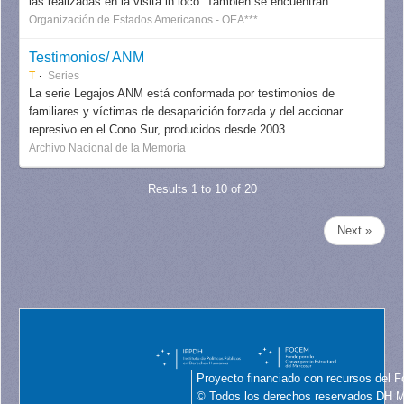
las realizadas en la visita in loco. También se encuentran ...
Organización de Estados Americanos - OEA***
Testimonios/ ANM
T
Series
La serie Legajos ANM está conformada por testimonios de
familiares y víctimas de desaparición forzada y del accionar
represivo en el Cono Sur, producidos desde 2003.
Archivo Nacional de la Memoria
Results 1 to 10 of 20
Next »
Proyecto financiado con recursos del F
© Todos los derechos reservados DH 