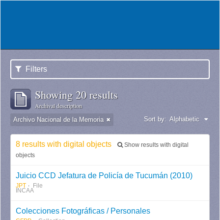
Filters
Showing 20 results
Archival description
Sort by:
Alphabetic
Archivo Nacional de la Memoria
8 results with digital objects
Show results with digital
objects
Juicio CCD Jefatura de Policía de Tucumán (2010)
JPT
File
INCAA
Colecciones Fotográficas / Personales