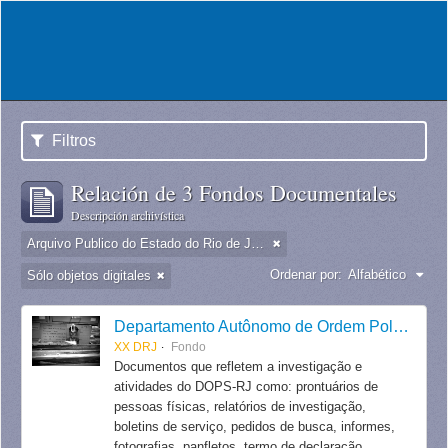
Filtros
Relación de 3 Fondos Documentales
Descripción archivística
Arquivo Publico do Estado do Rio de Janeiro -
Ordenar por:
Alfabético
Sólo objetos digitales
Departamento Autônomo de Ordem Política e Social do Estado do Rio de Janeiro
XX DRJ
Fondo
Documentos que refletem a investigação e
atividades do DOPS-RJ como: prontuários de
pessoas físicas, relatórios de investigação,
boletins de serviço, pedidos de busca, informes,
fotografias, panfletos, termo de declaração,