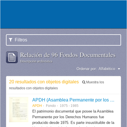
Filtros
Relación de 96 Fondos Documentales
Descripción archivística
Ordenar por:
Alfabético
20 resultados con objetos digitales
Muestra los
resultados con objetos digitales
APDH (Asamblea Permanente por los Derechos Humanos)
APDH
Fondo
1975 - 1985
El patrimonio documental que posee la Asamblea
Permanente por los Derechos Humanos fue
producido desde 1975. Es parte insustituible de la