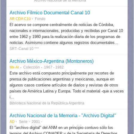
Archivo Nacional de la Memoria ***
Archivo Fílmico Documental Canal 10
AR CDA C10
Fondo
El acervo se compone centralmente de noticias de Córdoba,
nacionales e internacionales, producidas y recibidas por Canal 10
entre 1962 y 1980 para la realización diaria de los programas de
noticias. Asimismo contiene algunos registros documentales...
SRT- Canal 10 ***
Archivo México-Argentina (Montoneros)
Mx-Ar
Colección
1967 - 1982
Este archivo está compuesto principalmente por recortes de
prensa de publicaciones argentinas y mexicanas, aunque en
algunos casos contiene artículos de diarios y revistas de otros
países de América Latina y Europa. Todo el material -que a veces
i...
Biblioteca Nacional de la República Argentina
Archivo Nacional de la Memoria - "Archivo Digital"
AD
Serie
2001 -
El "archivo digital" del ANM en un principio contuvo sólo los
legajos del Archivo CONADEP y de la Secretaría de Derechos