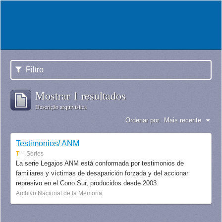
Filtro
Mostrar 1 resultados
Descrição arquivística
Ordenar por:
Mais recente
Testimonios/ ANM
T
Séries
La serie Legajos ANM está conformada por testimonios de
familiares y víctimas de desaparición forzada y del accionar
represivo en el Cono Sur, producidos desde 2003.
Archivo Nacional de la Memoria