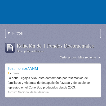
Filtros
Relación de 1 Fondos Documentales
Descripción archivística
Ordenar por:
Más reciente
Testimonios/ ANM
T
Serie
La serie Legajos ANM está conformada por testimonios de
familiares y víctimas de desaparición forzada y del accionar
represivo en el Cono Sur, producidos desde 2003.
Archivo Nacional de la Memoria