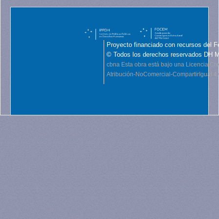
Proyecto financiado con recursos del F
© Todos los derechos reservados DH 
cbna
Esta obra está bajo una Licencia C
Atribución-NoComercial-CompartirIgual 4.0