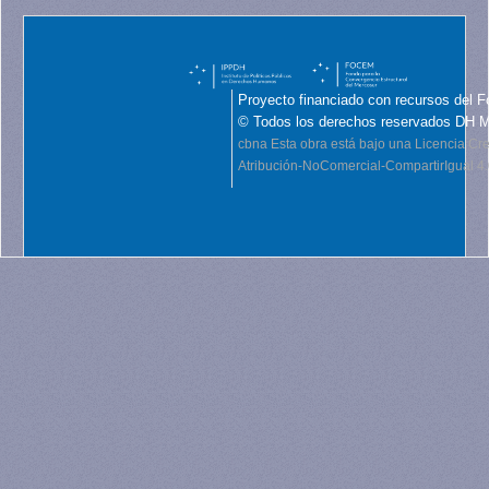
Proyecto financiado con recursos del F
© Todos los derechos reservados DH 
cbna
Esta obra está bajo una Licencia C
Atribución-NoComercial-CompartirIgual 4.0