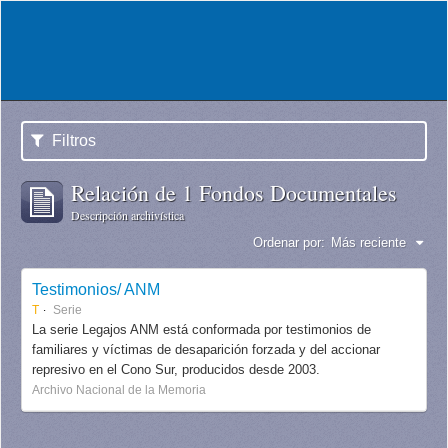
Filtros
Relación de 1 Fondos Documentales
Descripción archivística
Ordenar por:
Más reciente
Testimonios/ ANM
T
Serie
La serie Legajos ANM está conformada por testimonios de
familiares y víctimas de desaparición forzada y del accionar
represivo en el Cono Sur, producidos desde 2003.
Archivo Nacional de la Memoria