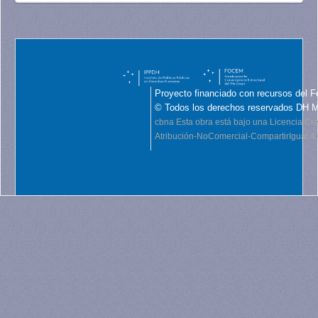
Proyecto financiado con recursos del F
© Todos los derechos reservados DH 
cbna
Esta obra está bajo una Licencia C
Atribución-NoComercial-CompartirIgual 4.0