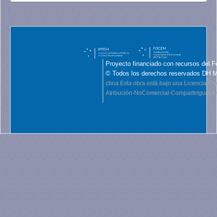
Proyecto financiado con recursos del F
© Todos los derechos reservados DH 
cbna
Esta obra está bajo una Licencia C
Atribución-NoComercial-CompartirIgual 4.0