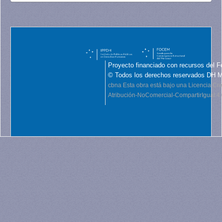
Proyecto financiado con recursos del F
© Todos los derechos reservados DH 
cbna
Esta obra está bajo una Licencia C
Atribución-NoComercial-CompartirIgual 4.0