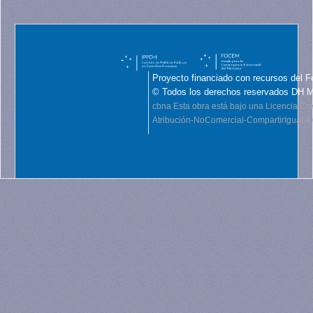
Proyecto financiado con recursos del F
© Todos los derechos reservados DH 
cbna
Esta obra está bajo una Licencia C
Atribución-NoComercial-CompartirIgual 4.0