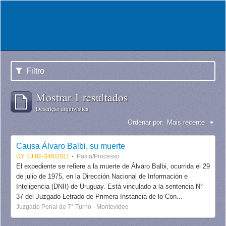
Filtro
Mostrar 1 resultados
Descrição arquivística
Ordenar por:
Mais recente
Causa Álvaro Balbi, su muerte
UY EJ 88-346/2011
Pasta/Processo
El expediente se refiere a la muerte de Álvaro Balbi, ocurrida el 29
de julio de 1975, en la Dirección Nacional de Información e
Inteligencia (DNII) de Uruguay. Está vinculado a la sentencia N°
37 del Juzgado Letrado de Primera Instancia de lo Con...
Juzgado Penal de 7° Turno - Montevideo