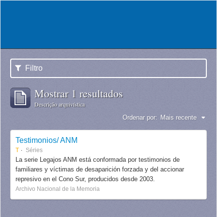
Filtro
Mostrar 1 resultados
Descrição arquivística
Ordenar por:
Mais recente
Testimonios/ ANM
T
Séries
La serie Legajos ANM está conformada por testimonios de
familiares y víctimas de desaparición forzada y del accionar
represivo en el Cono Sur, producidos desde 2003.
Archivo Nacional de la Memoria