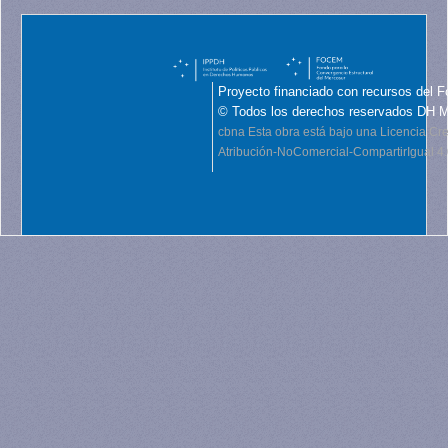
Proyecto financiado con recursos del F
© Todos los derechos reservados DH 
cbna
Esta obra está bajo una Licencia C
Atribución-NoComercial-CompartirIgual 4.0