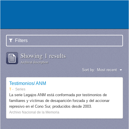
Filters
Showing 1 results
Archival description
Sort by:
Most recent
Testimonios/ ANM
T
Series
La serie Legajos ANM está conformada por testimonios de
familiares y víctimas de desaparición forzada y del accionar
represivo en el Cono Sur, producidos desde 2003.
Archivo Nacional de la Memoria