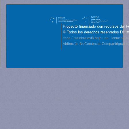
Proyecto financiado con recursos del F
© Todos los derechos reservados DH 
cbna
Esta obra está bajo una Licencia C
Atribución-NoComercial-CompartirIgual 4.0