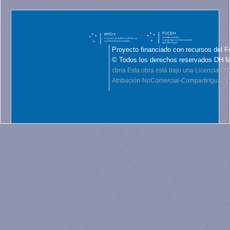
Proyecto financiado con recursos del F
© Todos los derechos reservados DH 
cbna
Esta obra está bajo una Licencia C
Atribución-NoComercial-CompartirIgual 4.0