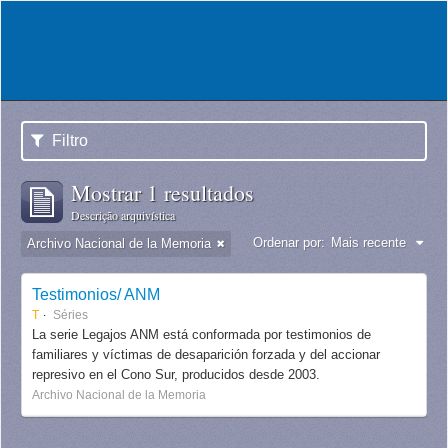
Filtro
Mostrar 1 resultados
Descrição arquivística
Ordenar por:
Mais recente
Archivo Nacional de la Memoria
Testimonios/ ANM
T
Séries
La serie Legajos ANM está conformada por testimonios de
familiares y víctimas de desaparición forzada y del accionar
represivo en el Cono Sur, producidos desde 2003.
Archivo Nacional de la Memoria