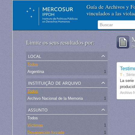
Guía de Archivos y 
vinculados a las viol
M
Limite os seus resultados por:
De
local
Todos
Testim
Argentina
1
T
Séri
instituição de arquivo
La serie
produci
Todos
Archivo 
Archivo Nacional de la Memoria
1
assunto
Todos
Víctimas
1
Desaparición forzada
1