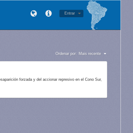
Entrar
Ordenar por:
Mais recente
aparición forzada y del accionar represivo en el Cono Sur,