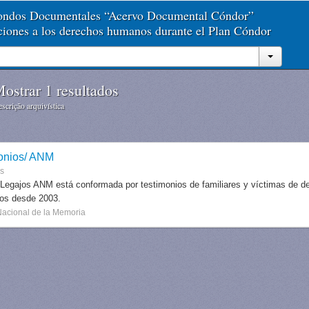
Fondos Documentales “Acervo Documental Cóndor”
aciones a los derechos humanos durante el Plan Cóndor
ostrar 1 resultados
scrição arquivística
onios/ ANM
es
 Legajos ANM está conformada por testimonios de familiares y víctimas de des
dos desde 2003.
Nacional de la Memoria