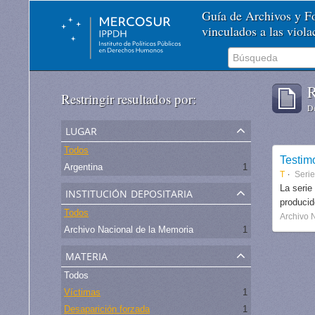
Guía de Archivos y 
vinculados a las viol
R
Restringir resultados por:
De
lugar
Todos
Testim
Argentina
1
T
Serie
institución depositaria
La serie
produci
Todos
Archivo 
Archivo Nacional de la Memoria
1
materia
Todos
Víctimas
1
Desaparición forzada
1