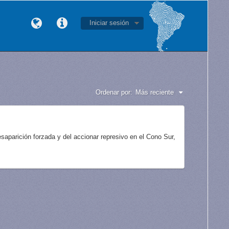
Iniciar sesión
Ordenar por:
Más reciente
aparición forzada y del accionar represivo en el Cono Sur,