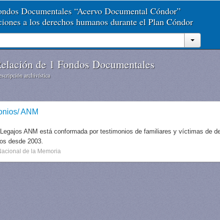
Fondos Documentales “Acervo Documental Cóndor”
aciones a los derechos humanos durante el Plan Cóndor
elación de 1 Fondos Documentales
scripción archivística
onios/ ANM
 Legajos ANM está conformada por testimonios de familiares y víctimas de des
dos desde 2003.
Nacional de la Memoria