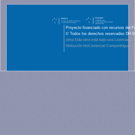
Proyecto financiado con recursos del F
© Todos los derechos reservados DH 
cbna
Esta obra está bajo una Licencia C
Atribución-NoComercial-CompartirIgual 4.0