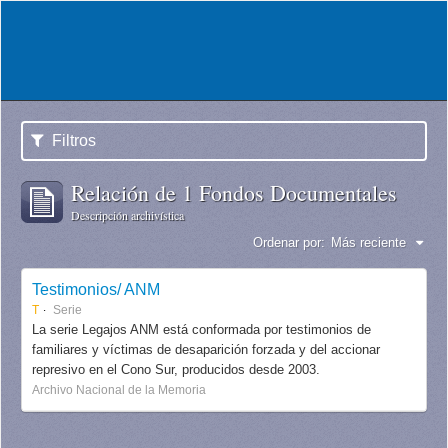
Filtros
Relación de 1 Fondos Documentales
Descripción archivística
Ordenar por:
Más reciente
Testimonios/ ANM
T
Serie
La serie Legajos ANM está conformada por testimonios de
familiares y víctimas de desaparición forzada y del accionar
represivo en el Cono Sur, producidos desde 2003.
Archivo Nacional de la Memoria