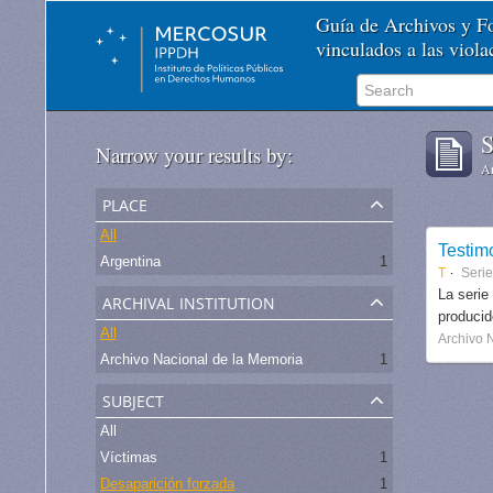
Guía de Archivos y 
vinculados a las viol
S
Narrow your results by:
Ar
place
All
Testim
Argentina
1
T
Seri
archival institution
La serie
produci
All
Archivo 
Archivo Nacional de la Memoria
1
subject
All
Víctimas
1
Desaparición forzada
1