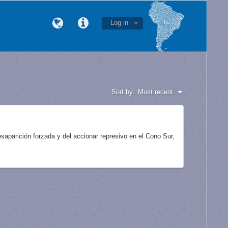
Log in
Sort by:
Most recent
aparición forzada y del accionar represivo en el Cono Sur,