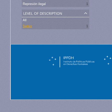
Represión ilegal
1
level of description
All
Series
1