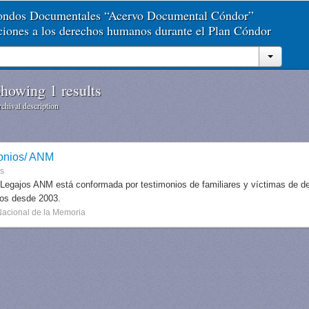
Fondos Documentales “Acervo Documental Cóndor”
aciones a los derechos humanos durante el Plan Cóndor
howing 1 results
chival description
onios/ ANM
es
 Legajos ANM está conformada por testimonios de familiares y víctimas de des
dos desde 2003.
Nacional de la Memoria