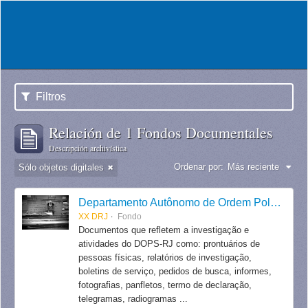
Filtros
Relación de 1 Fondos Documentales
Descripción archivística
Ordenar por:
Más reciente
Sólo objetos digitales
Departamento Autônomo de Ordem Política e Social do Estado do Rio de Janeiro
XX DRJ
Fondo
Documentos que refletem a investigação e
atividades do DOPS-RJ como: prontuários de
pessoas físicas, relatórios de investigação,
boletins de serviço, pedidos de busca, informes,
fotografias, panfletos, termo de declaração,
telegramas, radiogramas ...