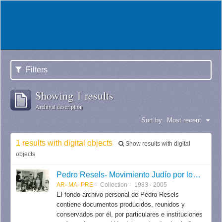
Filters
Showing 1 results
Archival description
Sort by:
Most recent
1 results with digital objects
Show results with digital
objects
Pedro Resels- Movimiento Judío por los Derechos Humanos
AR- MA- PRE
Collection
1983 - 2005
El fondo archivo personal de Pedro Resels
contiene documentos producidos, reunidos y
conservados por él, por particulares e instituciones