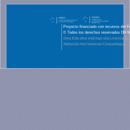
Proyecto financiado con recursos del F
© Todos los derechos reservados DH 
cbna
Esta obra está bajo una Licencia C
Atribución-NoComercial-CompartirIgual 4.0