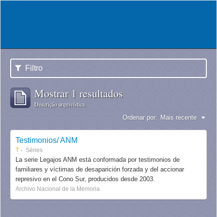
Filtro
Mostrar 1 resultados
Descrição arquivística
Ordenar por:
Mais recente
Testimonios/ ANM
T
Séries
La serie Legajos ANM está conformada por testimonios de
familiares y víctimas de desaparición forzada y del accionar
represivo en el Cono Sur, producidos desde 2003.
Archivo Nacional de la Memoria