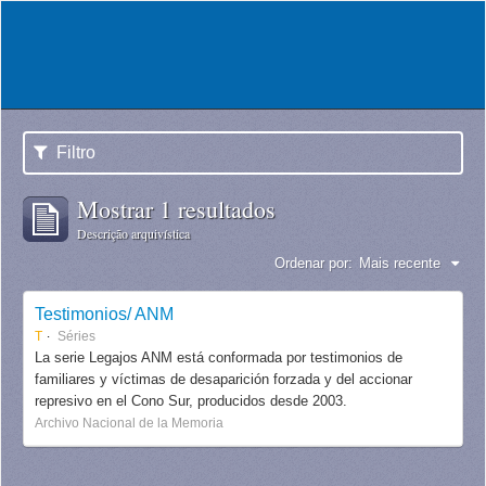
Filtro
Mostrar 1 resultados
Descrição arquivística
Ordenar por:
Mais recente
Testimonios/ ANM
T
Séries
La serie Legajos ANM está conformada por testimonios de
familiares y víctimas de desaparición forzada y del accionar
represivo en el Cono Sur, producidos desde 2003.
Archivo Nacional de la Memoria