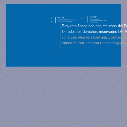
Proyecto financiado con recursos del F
© Todos los derechos reservados DH 
cbna
Esta obra está bajo una Licencia C
Atribución-NoComercial-CompartirIgual 4.0