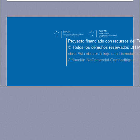
Proyecto financiado con recursos del F
© Todos los derechos reservados DH 
cbna
Esta obra está bajo una Licencia C
Atribución-NoComercial-CompartirIgual 4.0