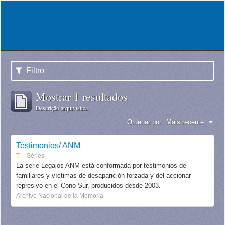
Filtro
Mostrar 1 resultados
Descrição arquivística
Ordenar por:
Mais recente
Testimonios/ ANM
T
Séries
La serie Legajos ANM está conformada por testimonios de
familiares y víctimas de desaparición forzada y del accionar
represivo en el Cono Sur, producidos desde 2003.
Archivo Nacional de la Memoria