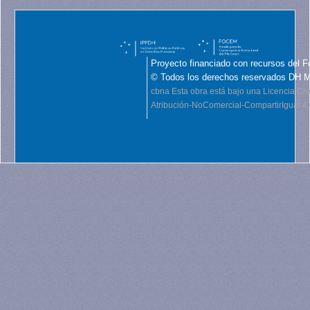
Proyecto financiado con recursos del F
© Todos los derechos reservados DH 
cbna
Esta obra está bajo una Licencia C
Atribución-NoComercial-CompartirIgual 4.0