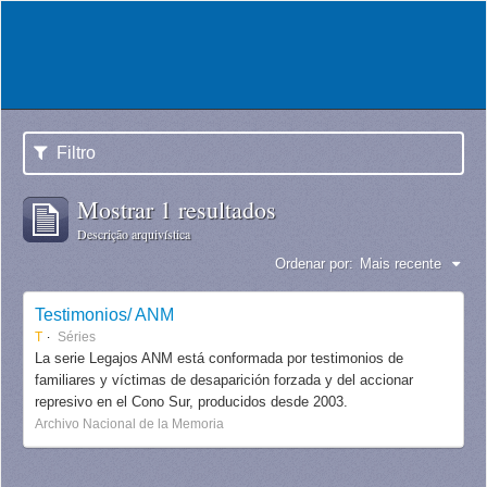
Filtro
Mostrar 1 resultados
Descrição arquivística
Ordenar por:
Mais recente
Testimonios/ ANM
T
Séries
La serie Legajos ANM está conformada por testimonios de
familiares y víctimas de desaparición forzada y del accionar
represivo en el Cono Sur, producidos desde 2003.
Archivo Nacional de la Memoria