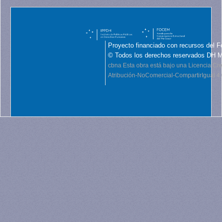
Proyecto financiado con recursos del F
© Todos los derechos reservados DH 
cbna
Esta obra está bajo una Licencia C
Atribución-NoComercial-CompartirIgual 4.0