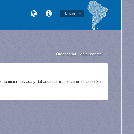
Entrar
Ordenar por:
Mais recente
aparición forzada y del accionar represivo en el Cono Sur,