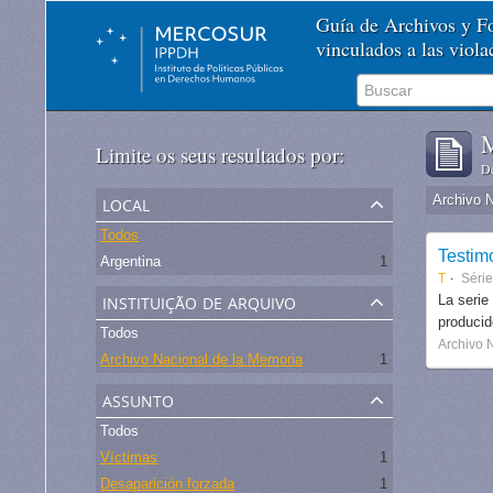
Guía de Archivos y 
vinculados a las viol
M
Limite os seus resultados por:
De
local
Archivo 
Todos
Testim
Argentina
1
T
Séri
instituição de arquivo
La serie
produci
Todos
Archivo 
Archivo Nacional de la Memoria
1
assunto
Todos
Víctimas
1
Desaparición forzada
1