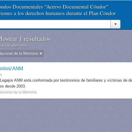
Fondos Documentales “Acervo Documental Cóndor”
aciones a los derechos humanos durante el Plan Cóndor
ostrar 1 resultados
scrição arquivística
Nacional de la Memoria
onios/ ANM
es
 Legajos ANM está conformada por testimonios de familiares y víctimas de des
dos desde 2003.
Nacional de la Memoria