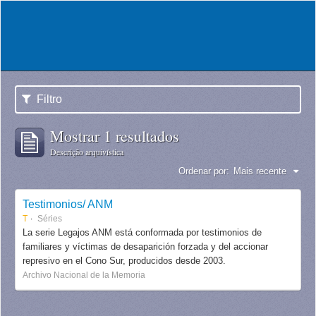
Filtro
Mostrar 1 resultados
Descrição arquivística
Ordenar por:
Mais recente
Testimonios/ ANM
T
Séries
La serie Legajos ANM está conformada por testimonios de
familiares y víctimas de desaparición forzada y del accionar
represivo en el Cono Sur, producidos desde 2003.
Archivo Nacional de la Memoria