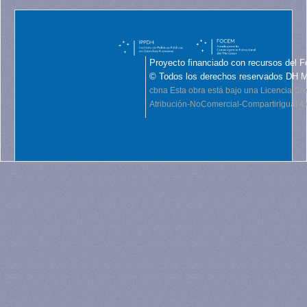
Proyecto financiado con recursos del F
© Todos los derechos reservados DH 
cbna
Esta obra está bajo una Licencia C
Atribución-NoComercial-CompartirIgual 4.0