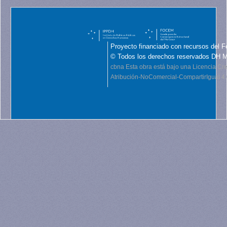
Proyecto financiado con recursos del F
© Todos los derechos reservados DH 
cbna
Esta obra está bajo una Licencia C
Atribución-NoComercial-CompartirIgual 4.0