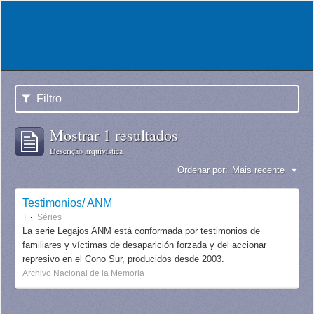
Filtro
Mostrar 1 resultados
Descrição arquivística
Ordenar por:
Mais recente
Testimonios/ ANM
T
Séries
La serie Legajos ANM está conformada por testimonios de
familiares y víctimas de desaparición forzada y del accionar
represivo en el Cono Sur, producidos desde 2003.
Archivo Nacional de la Memoria